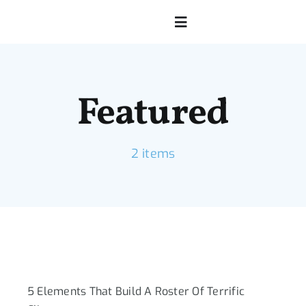
Saltar
al
Toggle
contenido
Navigation
Inicio
Featured
Sociedade
2 items
Matrícula
Fútbol
Música de Banda
5 Elements That Build A Roster Of Terrific
Música Tradicional